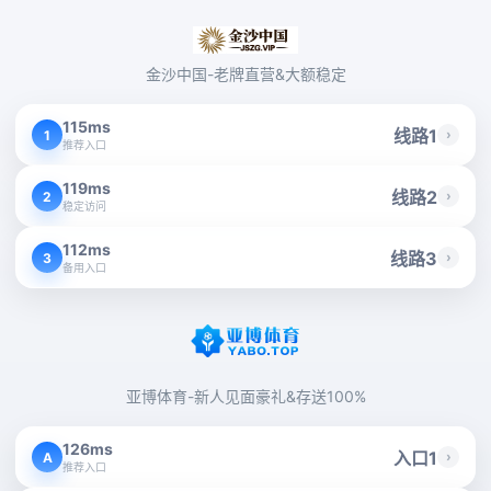
金沙中国-老牌直营&大额稳定
115ms
线路1
›
1
推荐入口
119ms
线路2
›
2
稳定访问
112ms
线路3
›
3
备用入口
亚博体育-新人见面豪礼&存送100%
126ms
入口1
›
A
推荐入口